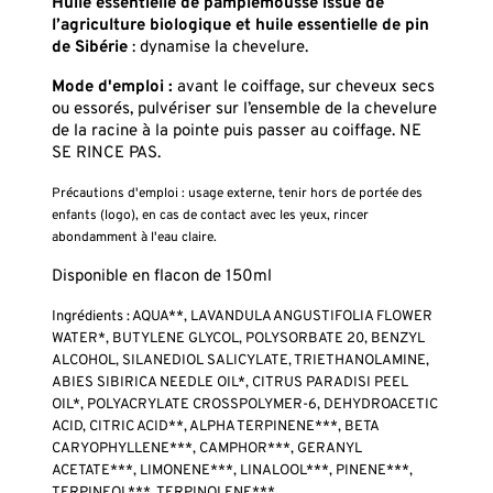
Huile essentielle de pamplemousse issue de
l’agriculture biologique
et huile essentielle de pin
de Sibérie
: dynamise la chevelure.
Mode d'emploi :
avant le coiffage, sur cheveux secs
ou essorés, pulvériser sur l’ensemble de la chevelure
de la racine à la pointe puis passer au coiffage. NE
SE RINCE PAS.
Précautions d'emploi : usage externe, tenir hors de portée des
enfants (logo), en cas de contact avec les yeux, rincer
abondamment à l'eau claire.
Disponible en flacon de 150ml
Ingrédients : AQUA**, LAVANDULA ANGUSTIFOLIA FLOWER
WATER*, BUTYLENE GLYCOL, POLYSORBATE 20, BENZYL
ALCOHOL, SILANEDIOL SALICYLATE, TRIETHANOLAMINE,
ABIES SIBIRICA NEEDLE OIL*, CITRUS PARADISI PEEL
OIL*, POLYACRYLATE CROSSPOLYMER-6, DEHYDROACETIC
ACID, CITRIC ACID**, ALPHA TERPINENE***, BETA
CARYOPHYLLENE***, CAMPHOR***, GERANYL
ACETATE***, LIMONENE***, LINALOOL***, PINENE***,
TERPINEOL***, TERPINOLENE***.