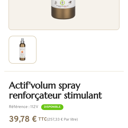
actif'volum spray
renforçateur stimulant
Référence : 112V
DISPONIBLE
39,78 €
TTC
(257,33 € Par litre)